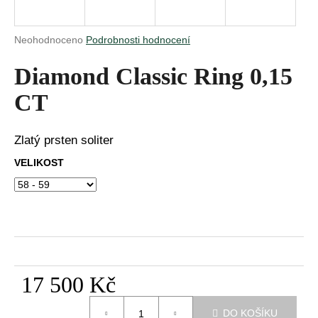
a
j
Průměrné
Neohodnoceno
Podrobnosti hodnocení
í
hodnocení
produktu
Diamond Classic Ring 0,15
t
je
?
0,0
CT
z
5
hvězdiček.
Zlatý prsten soliter
VELIKOST
HLEDAT
D
o
p
o
17 500 Kč
r
Měrná
u
DO KOŠÍKU
cena: