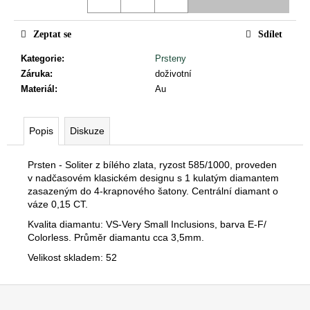
č
u
j
Zeptat se
Sdílet
e
Kategorie
:
Prsteny
m
Záruka
:
doživotní
e
Materiál
:
Au
Popis
Diskuze
Prsten - Soliter z bílého zlata, ryzost 585/1000, proveden
v nadčasovém klasickém designu s 1 kulatým diamantem
zasazeným do 4-krapnového šatony. Centrální diamant o
váze 0,15 CT.
Kvalita diamantu: VS-Very Small Inclusions, barva E-F/
Colorless. Průměr diamantu cca 3,5mm.
Velikost skladem: 52
Z