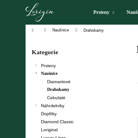
K
Přejít
na
o
Prsteny
Nauš
obsah
Zpět
Zpět
š
do
do
í
Domů
Naušnice
Drahokamy
obchodu
obchodu
k
P
o
Přeskočit
Kategorie
s
kategorie
t
Prsteny
r
Naušnice
a
Diamantové
n
Drahokamy
n
Celozlaté
í
Náhrdelníky
p
Doplňky
a
Diamond Classic
n
Loriginal
e
Luxury Lines