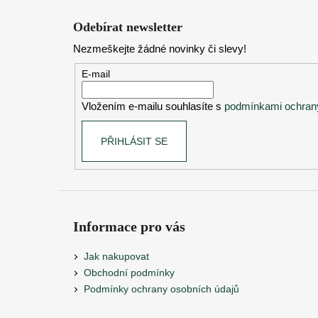
Z
á
Odebírat newsletter
p
Nezmeškejte žádné novinky či slevy!
a
t
E-mail
í
Vložením e-mailu souhlasíte s
podmínkami ochrany
PŘIHLÁSIT SE
Informace pro vás
Jak nakupovat
Obchodní podmínky
Podmínky ochrany osobních údajů