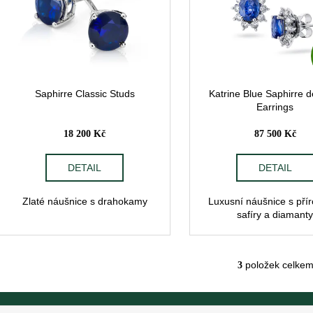
i
u
s
k
p
t
r
ů
o
d
Saphirre Classic Studs
Katrine Blue Saphirre 
Earrings
u
k
18 200 Kč
87 500 Kč
t
ů
DETAIL
DETAIL
Zlaté náušnice s drahokamy
Luxusní náušnice s pří
safíry a diamant
položek celke
3
O
v
l