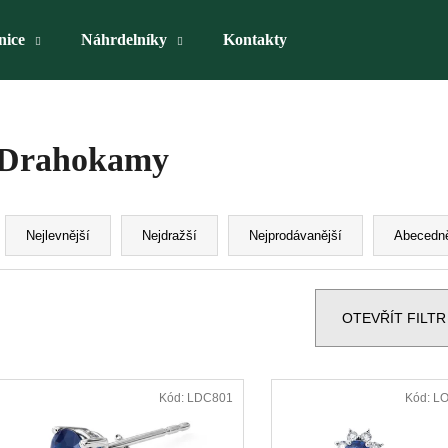
nice
Náhrdelníky
Kontakty
Co potřebujete najít?
Drahokamy
HLEDAT
Ř
a
Nejlevnější
Nejdražší
Nejprodávanější
Abecedn
z
Doporučujeme
e
n
OTEVŘÍT FILTR
í
p
V
r
ý
Kód:
LDC801
Kód:
LO
o
p
d