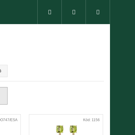
Hledat
Přihlášení
Nákupní
košík
ě
O747/ESA
Kód:
1156