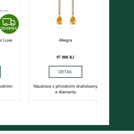
Z
ZDARMA
D
de Luxe
Allegra
A
R
97 000 Kč
M
DETAIL
A
rodními
Náušnice s přírodními drahokamy
y
a diamanty
m