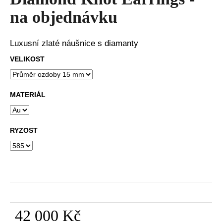
je
a
0,0
na objednávku
z
j
5
í
hvězdiček.
Luxusní zlaté náušnice s diamanty
t
VELIKOST
?
MATERIÁL
HLEDAT
RYZOST
D
o
p
o
r
42 000 Kč
u