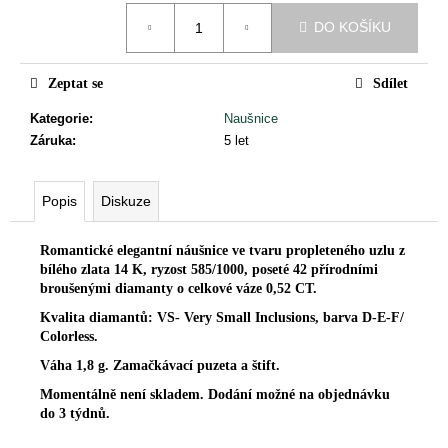
č
Měrná
u
DO KOŠÍKU
cena:
j
e
Zeptat se
Sdílet
m
e
Kategorie
:
Naušnice
Záruka
:
5 let
Popis
Diskuze
Romantické elegantní náušnice ve tvaru propleteného uzlu z
bílého zlata 14 K, ryzost 585/1000, poseté 42 přírodními
broušenými diamanty o celkové váze 0,52 CT.
Kvalita diamantů: VS- Very Small Inclusions, barva D-E-F/
Colorless.
Váha 1,8 g. Zamačkávací puzeta a štift.
Momentálně není skladem. Dodání možné na objednávku
do 3 týdnů.