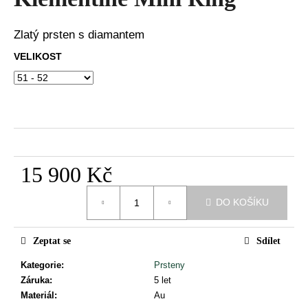
je
a
0,0
z
j
Zlatý prsten s diamantem
5
í
hvězdiček.
VELIKOST
t
?
HLEDAT
15 900 Kč
Měrná
DO KOŠÍKU
cena:
D
o
Zeptat se
Sdílet
p
o
Kategorie
:
Prsteny
r
Záruka
:
5 let
u
Materiál
:
Au