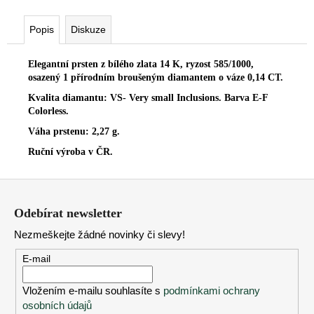
č
u
Popis
Diskuze
j
e
m
Elegantní prsten z bílého zlata 14 K, ryzost 585/1000,
e
osazený 1 přírodním broušeným diamantem o váze 0,14 CT.
Kvalita diamantu: VS- Very small Inclusions. Barva E-F
Colorless.
Váha prstenu: 2,27 g.
Ruční výroba v ČR.
Z
á
Odebírat newsletter
p
Nezmeškejte žádné novinky či slevy!
a
t
E-mail
í
Vložením e-mailu souhlasíte s
podmínkami ochrany
osobních údajů