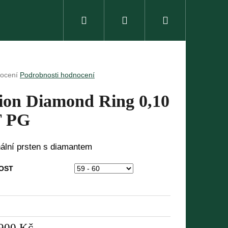
Hledat
Přihlášení
Nákupní
košík
rné
ocení
Podrobnosti hodnocení
ení
tu
ion Diamond Ring 0,10
 PG
ček.
nální prsten s diamantem
OST
900 Kč