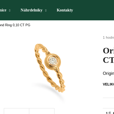
nice
Náhrdelníky
Kontakty
ond Ring 0,10 CT PG
Co potřebujete najít?
Průmě
1 hodn
hodnoc
produk
HLEDAT
Or
je
1,0
CT
z
5
Doporučujeme
hvězdi
Origi
VELIK
15 