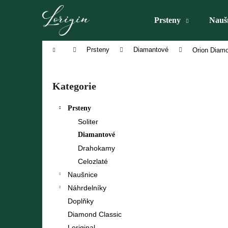
K
Přejít
na
o
Prsteny
Nauš
obsah
Zpět
Zpět
š
do
do
í
Domů
Prsteny
Diamantové
Orion Diam
obchodu
obchodu
k
P
o
Přeskočit
Kategorie
s
kategorie
t
Prsteny
r
Soliter
a
Diamantové
n
Drahokamy
n
Celozlaté
í
Naušnice
p
Náhrdelníky
a
Doplňky
n
Diamond Classic
e
Loriginal