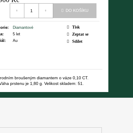
á
DO KOŠÍKU
Tisk
orie
:
Diamantové
ka
:
5 let
Zeptat se
iál
:
Au
Sdílet
přírodním broušeným diamantem o váze 0,10 CT.
Váha prstenu je 1,80 g. Velikost skladem: 51.