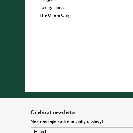
l
Luxury Lines
The One & Only
Z
á
Odebírat newsletter
p
Nezmeškejte žádné novinky či slevy!
a
t
E-mail