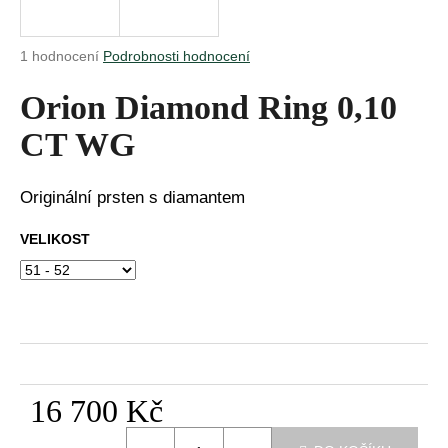
a
j
Průměrné
1 hodnocení
Podrobnosti hodnocení
í
hodnocení
produktu
Orion Diamond Ring 0,10
t
je
?
5,0
CT WG
z
5
hvězdiček.
Originální prsten s diamantem
HLEDAT
VELIKOST
D
o
p
o
16 700 Kč
r
u
Měrná