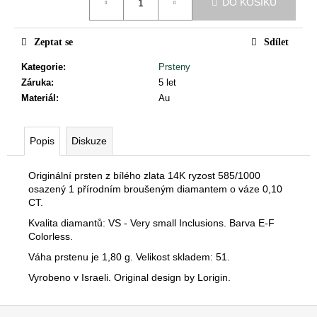
č
DO KOŠÍKU
cena:
u
j
Zeptat se
Sdílet
e
m
Kategorie
:
Prsteny
e
Záruka
:
5 let
Materiál
:
Au
Popis
Diskuze
Originální prsten z bílého zlata 14K ryzost 585/1000
osazený 1 přírodním broušeným diamantem o váze 0,10
CT.
Kvalita diamantů: VS - Very small Inclusions. Barva E-F
Colorless.
Váha prstenu je 1,80 g. Velikost skladem: 51.
Vyrobeno v Israeli. Original design by Lorigin.
Z