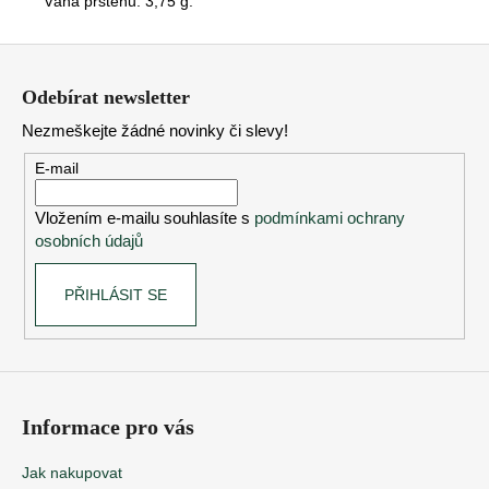
Váha prstenu: 3,75 g.
Z
á
Odebírat newsletter
p
Nezmeškejte žádné novinky či slevy!
a
t
E-mail
í
Vložením e-mailu souhlasíte s
podmínkami ochrany
osobních údajů
PŘIHLÁSIT SE
Informace pro vás
Jak nakupovat