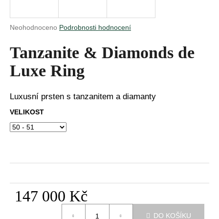
a
j
Průměrné
Neohodnoceno
Podrobnosti hodnocení
í
hodnocení
produktu
Tanzanite & Diamonds de
t
je
?
0,0
Luxe Ring
z
5
hvězdiček.
Luxusní prsten s tanzanitem a diamanty
VELIKOST
HLEDAT
D
o
p
o
147 000 Kč
r
Měrná
u
DO KOŠÍKU
cena: