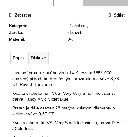
č
u
j
Zeptat se
Sdílet
e
Kategorie
:
Drahokamy
m
Záruka
:
doživotní
e
Materiál
:
Au
Popis
Diskuze
Luxusní prsten z bílého zlata 14 K, ryzost 585/1000
osazený přírodním broušeným Tanzanitem o váze 3,73
CT. Původ: Tanzanie.
Kvalita drahokamu: VVS- Very Very Small Inclusions,
barva Fancy Vivid Violet Blue
Prsten je dále osazen 28 malými kulatými diamanty o
celkové váze 0,57 CT.
Kvalita diamantů: VS- Very Small Inclusioins, barva D-E-F
/ Colorless